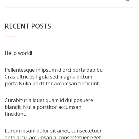
RECENT POSTS
Hello world!
Pellentesque in ipsum id orci porta dapibu
Cras ultricies ligula sed magna dictum
porta.Nulla porttitor accumsan tincidunt.
Curabitur aliquet quam id dui posuere
blandit. Nulla porttitor accumsan
tincidunt.
Lorem ipsum dolor sit amet, consectetuer
ante arcu, accumsan a, consectetuer eget,