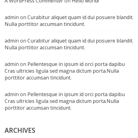
A WordPress Commenter
on
Hello world!
admin
on
Curabitur aliquet quam id dui posuere blandit.
Nulla porttitor accumsan tincidunt.
admin
on
Curabitur aliquet quam id dui posuere blandit.
Nulla porttitor accumsan tincidunt.
admin
on
Pellentesque in ipsum id orci porta dapibu
Cras ultricies ligula sed magna dictum porta.Nulla
porttitor accumsan tincidunt.
admin
on
Pellentesque in ipsum id orci porta dapibu
Cras ultricies ligula sed magna dictum porta.Nulla
porttitor accumsan tincidunt.
ARCHIVES