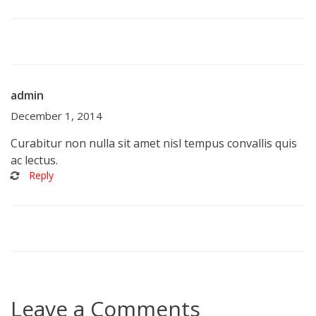
admin
December 1, 2014
Curabitur non nulla sit amet nisl tempus convallis quis
ac lectus.
Reply
Leave a Comments