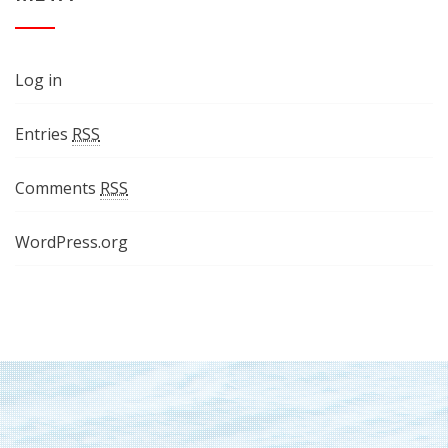
Log in
Entries
RSS
Comments
RSS
WordPress.org