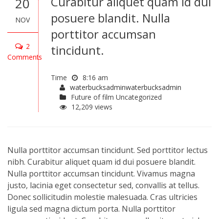
Curabitur aliquet quam id dui
20
posuere blandit. Nulla
NOV
porttitor accumsan
2
tincidunt.
Comments
Time
8:16 am
waterbucksadminwaterbucksadmin
Future of film Uncategorized
12,209 views
Nulla porttitor accumsan tincidunt. Sed porttitor lectus
nibh. Curabitur aliquet quam id dui posuere blandit.
Nulla porttitor accumsan tincidunt. Vivamus magna
justo, lacinia eget consectetur sed, convallis at tellus.
Donec sollicitudin molestie malesuada. Cras ultricies
ligula sed magna dictum porta. Nulla porttitor