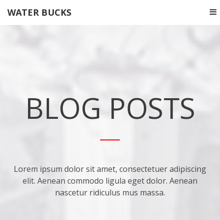
WATER BUCKS
BLOG POSTS
Lorem ipsum dolor sit amet, consectetuer adipiscing
elit. Aenean commodo ligula eget dolor. Aenean
nascetur ridiculus mus massa.