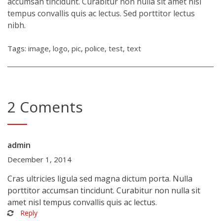
accumsan tincidunt. Curabitur non nulla sit amet nisl
tempus convallis quis ac lectus. Sed porttitor lectus
nibh.
Tags:
image
,
logo
,
pic
,
police
,
test
,
text
2 Coments
admin
December 1, 2014
Cras ultricies ligula sed magna dictum porta. Nulla
porttitor accumsan tincidunt. Curabitur non nulla sit
amet nisl tempus convallis quis ac lectus.
Reply