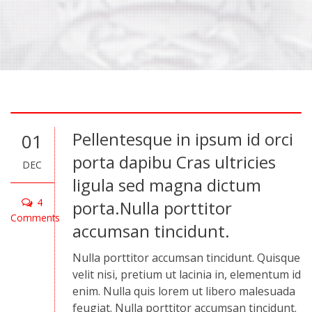
Pellentesque in ipsum id orci
01
porta dapibu Cras ultricies
DEC
ligula sed magna dictum
4
porta.Nulla porttitor
Comments
accumsan tincidunt.
Nulla porttitor accumsan tincidunt. Quisque
velit nisi, pretium ut lacinia in, elementum id
enim. Nulla quis lorem ut libero malesuada
feugiat. Nulla porttitor accumsan tincidunt.