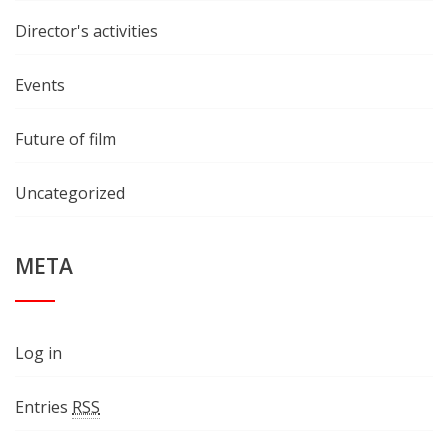
Director's activities
Events
Future of film
Uncategorized
META
Log in
Entries
RSS