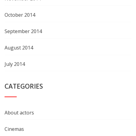
October 2014
September 2014
August 2014
July 2014
CATEGORIES
About actors
Cinemas