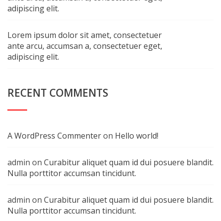
adipiscing elit.
Lorem ipsum dolor sit amet, consectetuer
ante arcu, accumsan a, consectetuer eget,
adipiscing elit.
RECENT COMMENTS
A WordPress Commenter
on
Hello world!
admin
on
Curabitur aliquet quam id dui posuere blandit.
Nulla porttitor accumsan tincidunt.
admin
on
Curabitur aliquet quam id dui posuere blandit.
Nulla porttitor accumsan tincidunt.